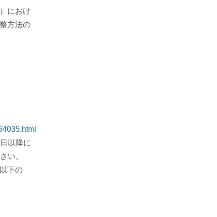
）におけ
整方法の
464035.html
施日以降に
ださい。
以下の